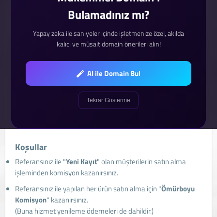
Satış Ortaklığı
Bulamadınız mı?
Yapay zeka ile saniyeler içinde işletmenize özel, akılda
kalıcı ve müsait domain önerileri alın!
Satış ortaklığı hesabınızı etkinleştirin,
hemen kazanmaya başlayın.
AI ile Domain Bul
Bunun için aşağıdaki butona tıklayarak satış ortaklığı
programına katılın. Satış ortağı olmanız için herhangi bir
zorunluluk gerekmez. Size özel referans bağlantı URL'si
Tekrar Gösterme
üzerinden gerçekleşen satışlar için komisyon kazanırsınız.
Koşullar
Referansınız ile "
Yeni Kayıt
" olan müşterilerin satın alma
işleminden komisyon kazanırsınız.
Referansınız ile yapılan her ürün satın alma için "
Ömürboyu
Komisyon
" kazanırsınız.
(Buna hizmet yenileme ödemeleri de dahildir.)