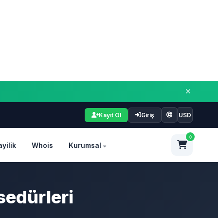
Kayıt Ol
Giriş
USD
0
ayilik
Whois
Kurumsal
edürleri