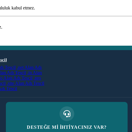
luluk kabul etmez.
z.
scil
dı Tescil
.net Alan Adı
lan Adı Tescil
.in Alan
co Alan Adı Tescil
.pro
cil
.site Alan Adı Tescil
dı Tescil
DESTEĞE Mİ İHTİYACINIZ VAR?