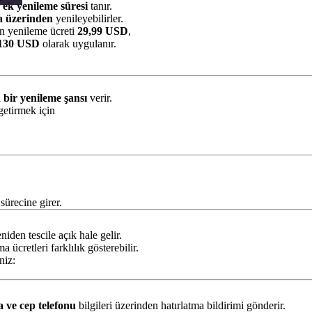
 ek yenileme süresi
tanır.
a üzerinden
yenileyebilirler.
n yenileme ücreti
29,99 USD
,
130 USD
olarak uygulanır.
 bir yenileme şansı
verir.
etirmek için
sürecine girer.
iden tescile açık hale gelir.
ücretleri farklılık gösterebilir.
niz:
a ve cep telefonu
bilgileri üzerinden hatırlatma bildirimi gönderir.