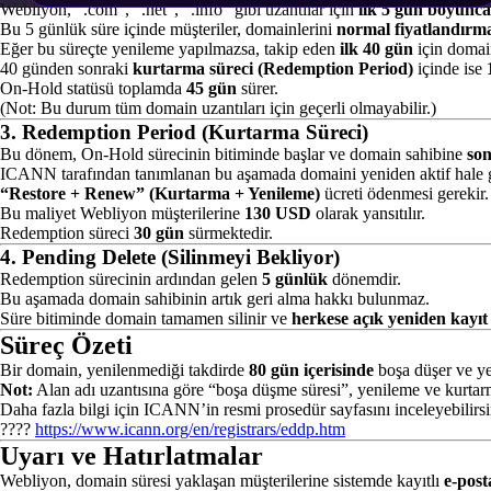
Webliyon, “.com”, “.net”, “.info” gibi uzantılar için
ilk 5 gün boyunca
Bu 5 günlük süre içinde müşteriler, domainlerini
normal fiyatlandırm
Eğer bu süreçte yenileme yapılmazsa, takip eden
ilk 40 gün
için domai
40 günden sonraki
kurtarma süreci (Redemption Period)
içinde ise
On-Hold statüsü toplamda
45 gün
sürer.
(Not: Bu durum tüm domain uzantıları için geçerli olmayabilir.)
3. Redemption Period (Kurtarma Süreci)
Bu dönem, On-Hold sürecinin bitiminde başlar ve domain sahibine
son
ICANN tarafından tanımlanan bu aşamada domaini yeniden aktif hale g
“Restore + Renew” (Kurtarma + Yenileme)
ücreti ödenmesi gerekir.
Bu maliyet Webliyon müşterilerine
130 USD
olarak yansıtılır.
Redemption süreci
30 gün
sürmektedir.
4. Pending Delete (Silinmeyi Bekliyor)
Redemption sürecinin ardından gelen
5 günlük
dönemdir.
Bu aşamada domain sahibinin artık geri alma hakkı bulunmaz.
Süre bitiminde domain tamamen silinir ve
herkese açık yeniden kayıt
Süreç Özeti
Bir domain, yenilenmediği takdirde
80 gün içerisinde
boşa düşer ve yen
Not:
Alan adı uzantısına göre “boşa düşme süresi”, yenileme ve kurtarma 
Daha fazla bilgi için ICANN’in resmi prosedür sayfasını inceleyebilirsi
????
https://www.icann.org/en/registrars/eddp.htm
Uyarı ve Hatırlatmalar
Webliyon, domain süresi yaklaşan müşterilerine sistemde kayıtlı
e-post