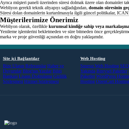
Ayrıca müşteri paneli üzerinden süresi dolmak üzere olan domainler takip
Webliyon gerekli teknik altyapıyı sağladığından,
domain süresinin geç
Süresi dolan domainlerin kurtarılmasıyla ilgili güncel politikalar, ICANN 
Müşterilerimize Önerimiz
Webliyon olarak, özellikle
kurumsal kimliğe sahip veya markalaşma
Yenileme işlemlerini bekletmeden ve süre bitmeden önce gerçekleştirm
marka ve proje güvenliği açısından en doğru yaklaşımdır.
Site içi Bağlantılar
Web Hosting
Bize Ulaşın
Referanslar
Haber ve
Sınırsız Web Hosting
SEO 
Duyurular
Blog'tan Yazılar
Bilgi
Yakında
Bireysel Paketler
Bankası
Lisans Doğrulama
Gizlilik
Paketler
WordPress Hosti
Sözleşmesi
Hizmet Sözleşmesi
Hosting
OpenCart Hostin