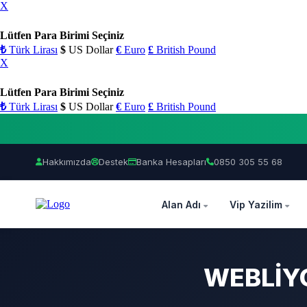
X
Lütfen Para Birimi Seçiniz
₺
Türk Lirası
$
US Dollar
€
Euro
£
British Pound
X
Lütfen Para Birimi Seçiniz
₺
Türk Lirası
$
US Dollar
€
Euro
£
British Pound
Hakkımızda
Destek
Banka Hesapları
0850 305 55 68
OZEL
Alan Adı
Vip Yazilim
WEBLİYO