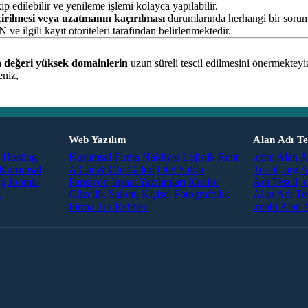
 edilebilir ve yenileme işlemi kolayca yapılabilir.
irilmesi veya uzatmanın kaçırılması
durumlarında herhangi bir sorum
ve ilgili kayıt otoriteleri tarafından belirlenmektedir.
 değeri yüksek domainlerin
uzun süreli tescil edilmesini önermekteyi
eniz,
Web Yazılım
Alan Adı Te
Hosting
Kurumsal Firma
Nakliyat Lojistik
Rent
.com Alan A
Kurumsal
A Car & Oto Galeri
Otel Salon
Tescil
.org A
ng
Joomla
Pansiyon
İnşaat Yazılımları
Kuaför
Adı Tescil
.
g
Güzellik Salonu
Kişisel Fotografçılık
Alan Adı Tes
Firma Tur Rehberi
.mobi Alan A