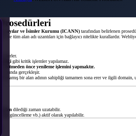
rosedürleri
sli Sayılar ve İsimler Kurumu (ICANN)
tarafından belirlenen prosedü
çerli ve tüm alan adı uzantıları için bağlayıcı nitelikte kurallardır. W
ybederler.
ikliği
gibi kritik işlemler yapılamaz.
si bitmeden önce yenileme işlemini yapmaktır.
sonunda gerçekleşir.
latılmamış bir alan adının sahipliği tamamen sona erer ve ilgili domain,
rinden
dilediği zaman uzatabilir.
ilgi güncelleme vb.) aktif olarak yapılabilir.
r.