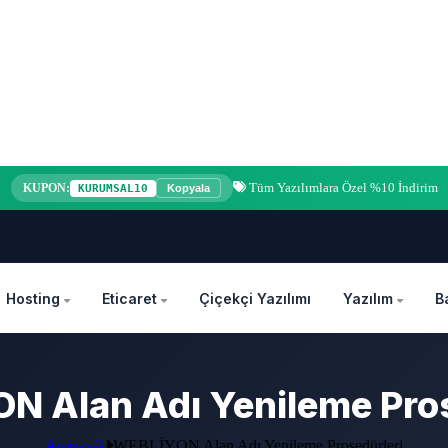
Tüm Yazılımlara Özel %10 İndirim
KUPON:
KURUMSAL10
Kopyala
Hosting
Eticaret
Çiçekçi Yazılımı
Yazılım
B
N Alan Adı Yenileme Pros
Anasayfa
WEBLİYON Alan Adı Yenileme Prosedürleri