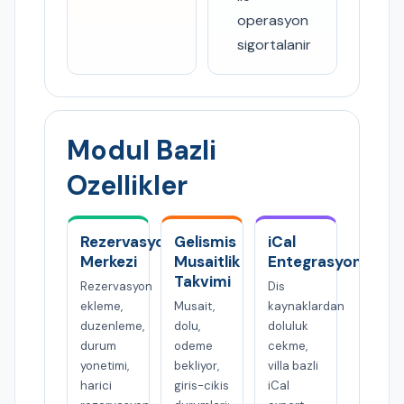
operasyon
sigortalanir
Modul Bazli
Ozellikler
Rezervasyon
Gelismis
iCal
Merkezi
Musaitlik
Entegrasyonu
Takvimi
Rezervasyon
Dis
ekleme,
Musait,
kaynaklardan
duzenleme,
dolu,
doluluk
durum
odeme
cekme,
yonetimi,
bekliyor,
villa bazli
harici
giris-cikis
iCal