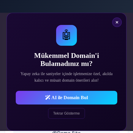
🤖
https://villav2.demositeleri.com.tr/admin/
admin
Mükemmel Domain'i
admin
Bulamadınız mı?
Yapay zeka ile saniyeler içinde işletmenize özel, akılda
$78.79
kalıcı ve müsait domain önerileri alın!
Tek Sefer
AI ile Domain Bul
Tekrar Gösterme
SATIN AL