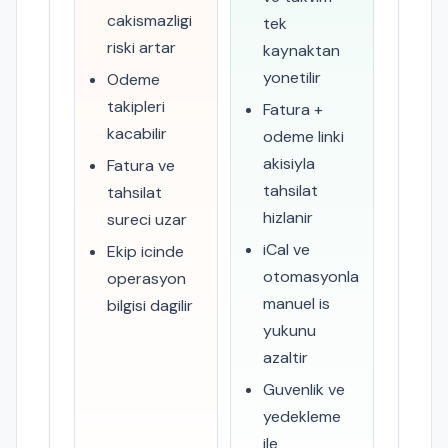
cakismazligi
tek
riski artar
kaynaktan
yonetilir
Odeme
takipleri
Fatura +
kacabilir
odeme linki
akisiyla
Fatura ve
tahsilat
tahsilat
hizlanir
sureci uzar
iCal ve
Ekip icinde
otomasyonla
operasyon
manuel is
bilgisi dagilir
yukunu
azaltir
Guvenlik ve
yedekleme
ile