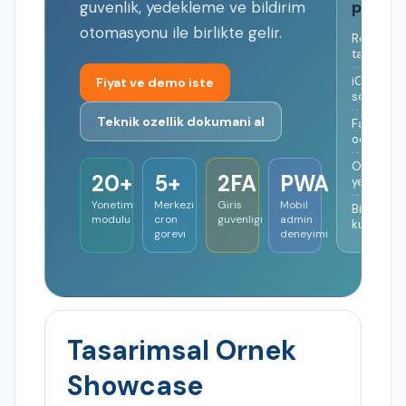
paneli
guvenlik, yedekleme ve bildirim
otomasyonu ile birlikte gelir.
Rezervas
takibi
iCal
Fiyat ve demo iste
senkron
Teknik ozellik dokumani al
Fatura +
odeme lin
Otomatik
20+
5+
2FA
PWA
yedeklem
Yonetim
Merkezi
Giris
Mobil
Bildirim
modulu
cron
guvenligi
admin
kuyrugu
gorevi
deneyimi
Tasarimsal Ornek
Showcase