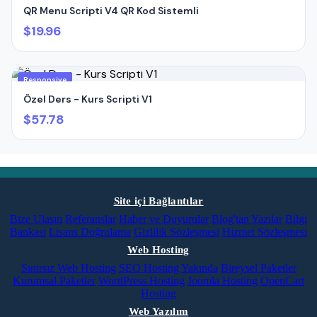
QR Menu Scripti V4 QR Kod Sistemli
$19.96
Responsive
Özel Ders - Kurs Scripti V1
$57.78
Site içi Bağlantılar
Bize Ulaşın
Referanslar
Haber ve Duyurular
Blog'tan Yazılar
Bilgi
Bankası
Lisans Doğrulama
Gizlilik Sözleşmesi
Hizmet Sözleşmesi
Web Hosting
Sınırsız Web Hosting
SEO Hosting
Yakında
Bireysel Paketler
Kurumsal Paketler
WordPress Hosting
Joomla Hosting
OpenCart
Hosting
Web Yazılım