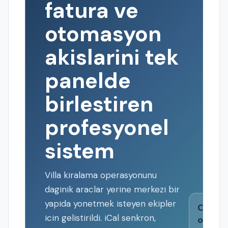
fatura ve
otomasyon
akislarini tek
panelde
birlestiren
profesyonel
sistem
Villa kiralama operasyonunu
daginik araclar yerine merkezi bir
yapida yonetmek isteyen ekipler
Canli
icin gelistirildi. iCal senkron,
opera