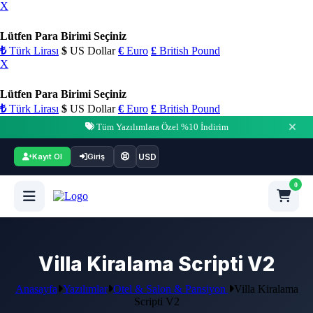
X
Lütfen Para Birimi Seçiniz
₺
Türk Lirası
$
US Dollar
€
Euro
£
British Pound
X
Lütfen Para Birimi Seçiniz
₺
Türk Lirası
$
US Dollar
€
Euro
£
British Pound
Tüm Yazılımlara Özel %10 İndirim
USD
Kayıt Ol
Giriş
0
Villa Kiralama Scripti V2
Anasayfa
Yazılımlar
Otel & Salon & Pansiyon
Villa Kiralama
Scripti V2