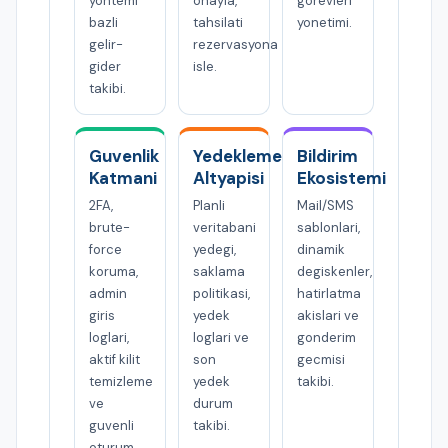
yontemi
onayla,
gorevleri
bazli
tahsilati
yonetimi.
gelir-
rezervasyona
gider
isle.
takibi.
Guvenlik
Yedekleme
Bildirim
Katmani
Altyapisi
Ekosistemi
2FA,
Planli
Mail/SMS
brute-
veritabani
sablonlari,
force
yedegi,
dinamik
koruma,
saklama
degiskenler,
admin
politikasi,
hatirlatma
giris
yedek
akislari ve
loglari,
loglari ve
gonderim
aktif kilit
son
gecmisi
temizleme
yedek
takibi.
ve
durum
guvenli
takibi.
oturum