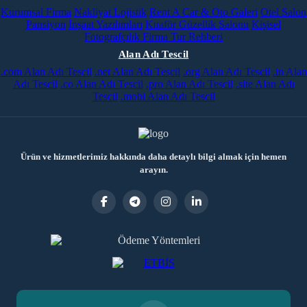
Kurumsal Firma
Nakliyat Lojistik
Rent A Car & Oto Galeri
Otel Salon
Pansiyon
İnşaat Yazılımları
Kuaför Güzellik Salonu
Kişisel
Fotografçılık
Firma Tur Rehberi
Alan Adı Tescil
.com Alan Adı Tescil
.net Alan Adı Tescil
.org Alan Adı Tescil
.in Alan
Adı Tescil
.co Alan Adı Tescil
.pro Alan Adı Tescil
.site Alan Adı
Tescil
.mobi Alan Adı Tescil
Ürün ve hizmetlerimiz hakkında daha detaylı bilgi almak için hemen
arayın.