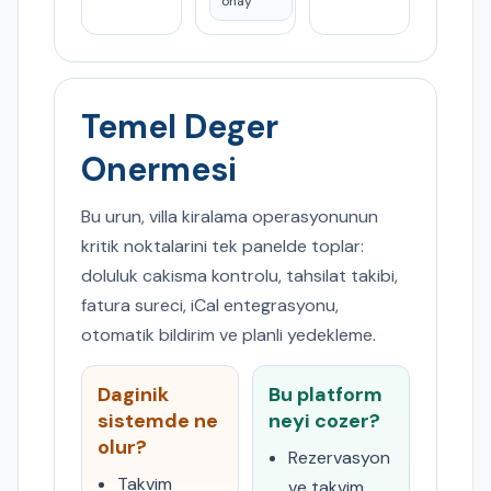
onay
Temel Deger
Onermesi
Bu urun, villa kiralama operasyonunun
kritik noktalarini tek panelde toplar:
doluluk cakisma kontrolu, tahsilat takibi,
fatura sureci, iCal entegrasyonu,
otomatik bildirim ve planli yedekleme.
Daginik
Bu platform
sistemde ne
neyi cozer?
olur?
Rezervasyon
Takvim
ve takvim