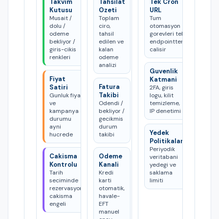
Takvim
Tahsilat
Tek Cron
Kutusu
Ozeti
URL
Musait /
Toplam
Tum
dolu /
ciro,
otomasyon
odeme
tahsil
gorevleri tek
bekliyor /
edilen ve
endpointten
giris-cikis
kalan
calisir
renkleri
odeme
analizi
Guvenlik
Fiyat
Katmani
Fatura
Satiri
2FA, giris
Takibi
Gunluk fiyat
logu, kilit
ve
Odendi /
temizleme,
kampanya
bekliyor /
IP denetimi
durumu
gecikmis
ayni
durum
Yedek
hucrede
takibi
Politikalari
Periyodik
Cakisma
Odeme
veritabani
Kontrolu
Kanali
yedegi ve
Tarih
Kredi
saklama
seciminde
karti
limiti
rezervasyon
otomatik,
cakisma
havale-
engeli
EFT
manuel