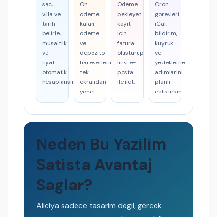
sec,
On
Odeme
Cron
villa ve
odeme,
bekleyen
gorevleri
tarih
kalan
kayit
iCal,
belirle,
odeme
icin
bildirim,
musaitlik
ve
fatura
kuyruk
ve
depozito
olusturup
ve
fiyat
hareketlerini
linki e-
yedekleme
otomatik
tek
posta
adimlarini
hesaplansin.
ekrandan
ile ilet.
planli
yonet.
calistirsin.
Neden Bu Yazilim
Satista Avantaj
Saglar?
Aliciya sadece tasarim degil, gercek