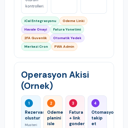
kontrolleri.
iCal Entegrasyonu
Odeme Linki
Havale Onayi
Fatura Yonetimi
2FA Guvenlik
Otomatik Yedek
Merkezi Cron
PWA Admin
Operasyon Akisi
(Ornek)
1
2
3
4
Rezervasyon
Odeme
Fatura
Otomasyonla
olustur
planini
+ link
takip
isle
gonder
et
Musteri