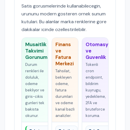
Satis gorusmelerinde kullanabilecegin,
urununu modern gosteren ornek sunum
kutulari. Bu alanlar marka renklerine gore
dakikalar icinde ozellestirilebilir.
Musaitlik
Finans
Otomasyon
Takvimi
ve
ve
Gorunumu
Fatura
Guvenlik
Merkezi
Durum
Tokenli
renkleri ile
Tahsilat,
cron
doluluk,
bekleyen
endpoint,
odeme
odeme,
bildirim
bekliyor ve
fatura
kuyrugu,
giris-cikis
durumlari
yedekleme,
gunleri tek
ve odeme
2FA ve
bakista
kanal bazli
bruteforce
okunur.
analizler.
koruma.