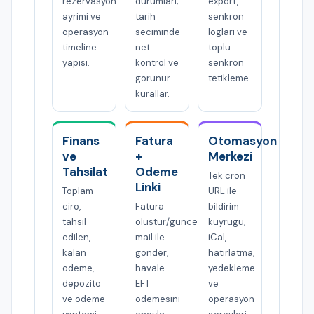
rezervasyon
durumlari;
export,
ayrimi ve
tarih
senkron
operasyon
seciminde
loglari ve
timeline
net
toplu
yapisi.
kontrol ve
senkron
gorunur
tetikleme.
kurallar.
Finans
Fatura
Otomasyon
ve
+
Merkezi
Tahsilat
Odeme
Tek cron
Linki
Toplam
URL ile
ciro,
Fatura
bildirim
tahsil
olustur/guncelle,
kuyrugu,
edilen,
mail ile
iCal,
kalan
gonder,
hatirlatma,
odeme,
havale-
yedekleme
depozito
EFT
ve
ve odeme
odemesini
operasyon