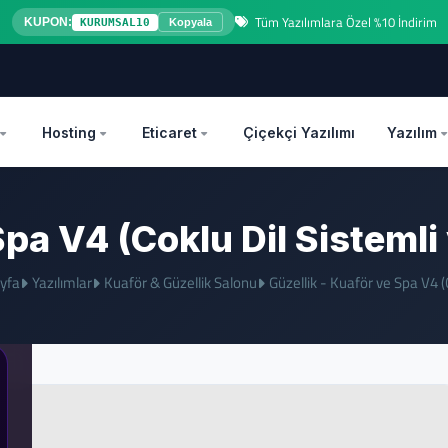
Tüm Yazılımlara Özel %10 İndirim
KUPON:
KURUMSAL10
Kopyala
OZEL
Hosting
Eticaret
Çiçekçi Yazılımı
Yazılım
 Spa V4 (Coklu Dil Sisteml
yfa
Yazılımlar
Kuaför & Güzellik Salonu
Güzellik - Kuaför ve Spa V4 (C