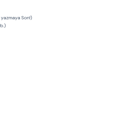
en yazmaya Son!)
vb.)