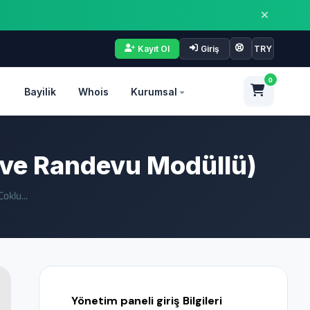
Kayıt Ol
Giriş
TRY
0
Bayilik
Whois
Kurumsal
i ve Randevu Modüllü)
oklu...
Yönetim paneli giriş Bilgileri