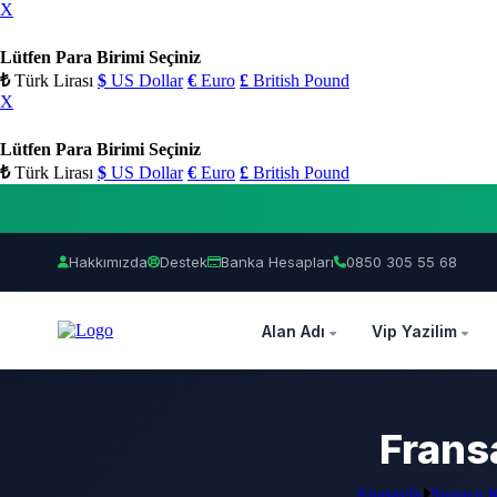
X
Lütfen Para Birimi Seçiniz
₺
Türk Lirası
$
US Dollar
€
Euro
£
British Pound
X
Lütfen Para Birimi Seçiniz
₺
Türk Lirası
$
US Dollar
€
Euro
£
British Pound
Hakkımızda
Destek
Banka Hesapları
0850 305 55 68
OZEL
Alan Adı
Vip Yazilim
Frans
Anasayfa
Sunucu K