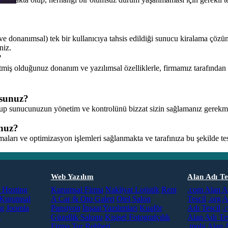
ve donanımsal) tek bir kullanıcıya tahsis edildiği sunucu kiralama çözüm
niz.
?
tmiş olduğunuz donanım ve yazılımsal özelliklerle, firmamız tarafından g
usunuz?
p sunucunuzun yönetim ve kontrolünü bizzat sizin sağlamanız gerekmekt
unuz?
aları ve optimizasyon işlemleri sağlanmakta ve tarafınıza bu şekilde te
Web Yazılım
Alan Adı Te
Hosting
Kurumsal Firma
Nakliyat Lojistik
Rent
.com Alan A
Kurumsal
A Car & Oto Galeri
Otel Salon
Tescil
.org A
ng
Joomla
Pansiyon
İnşaat Yazılımları
Kuaför
Adı Tescil
.
g
Güzellik Salonu
Kişisel Fotografçılık
Alan Adı Tes
Firma Tur Rehberi
.mobi Alan A