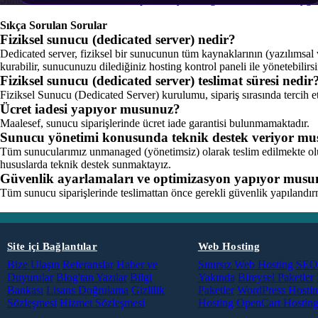
Sıkça Sorulan Sorular
Fiziksel sunucu (dedicated server) nedir?
Dedicated server, fiziksel bir sunucunun tüm kaynaklarının (yazılımsal 
kurabilir, sunucunuzu dilediğiniz hosting kontrol paneli ile yönetebilirsi
Fiziksel sunucu (dedicated server) teslimat süresi nedir
Fiziksel Sunucu (Dedicated Server) kurulumu, sipariş sırasında tercih e
Ücret iadesi yapıyor musunuz?
Maalesef, sunucu siparişlerinde ücret iade garantisi bulunmamaktadır.
Sunucu yönetimi konusunda teknik destek veriyor m
Tüm sunucularımız unmanaged (yönetimsiz) olarak teslim edilmekte olu
hususlarda teknik destek sunmaktayız.
Güvenlik ayarlamaları ve optimizasyon yapıyor mus
Tüm sunucu siparişlerinde teslimattan önce gerekli güvenlik yapılandırm
Site içi Bağlantılar
Web Hosting
Bize Ulaşın
Referanslar
Haber ve
Sınırsız Web Hosting
SEO 
Duyurular
Blog'tan Yazılar
Bilgi
Yakında
Bireysel Paketler
Bankası
Lisans Doğrulama
Gizlilik
Paketler
WordPress Hosti
Sözleşmesi
Hizmet Sözleşmesi
Hosting
OpenCart Hostin