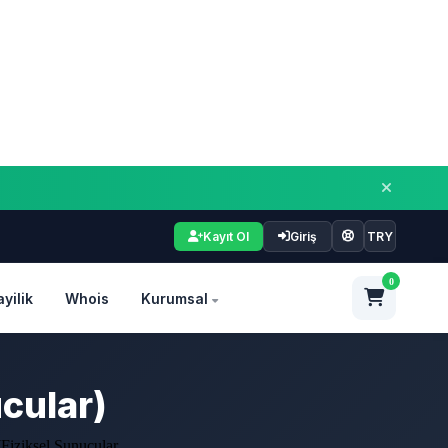
Kayıt Ol
Giriş
TRY
0
ayilik
Whois
Kurumsal
cular)
iziksel Sunucular...