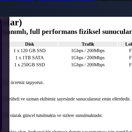
cular)
nanımlı, full performans fiziksel sunucular
Disk
Trafik
Lo
1 x 120 GB SSD
1Gbps / 200Mbps
F
1 x 1TB SATA
1Gbps / 200Mbps
F
1 x 250GB SSD
1Gbps / 200Mbps
F
inizi ücretsiz taşıyoruz.
 tecrübeli ve uzman ekibimiz sayesinde sunucularınız emin ellerdedir.
kli olarak güncel tutulmakta ve sizlere sunulmaktadır.
lanmakta olup, herhangi bir olumsuz durum yaşanmaması için gerekli te