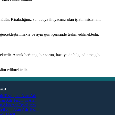
üdür. Kiraladığınız sunucuya ihtiyacınız olan işletim sistemini
erçekleştirilmekte ve aynı gün içerisinde teslim edilmektedir.
edir. Ancak herhangi bir sorun, hata ya da bilgi edinme gibi
slim edilmektedir.
scil
dı Tescil
.net Alan Adı
lan Adı Tescil
.in Alan
co Alan Adı Tescil
.pro
cil
.site Alan Adı Tescil
dı Tescil