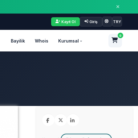
Kayıt Ol
Giriş
TRY
0
Bayilik
Whois
Kurumsal