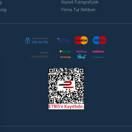
g
Kişisel Fotografçılık
ing
Firma Tur Rehberi