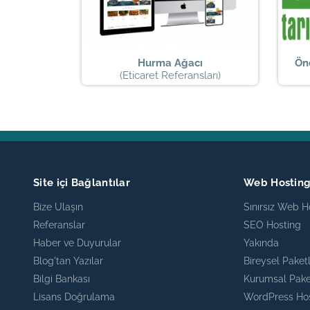
Hurma Ağacı
Ön
(Eticaret Referansları)
Site içi Bağlantılar
Web Hostin
Bize Ulaşın
Sınırsız Web H
Referanslar
SEO Hosting
Haber ve Duyurular
Yakında
Blog'tan Yazılar
Bireysel Paket
Bilgi Bankası
Kurumsal Pake
Lisans Doğrulama
WordPress Ho