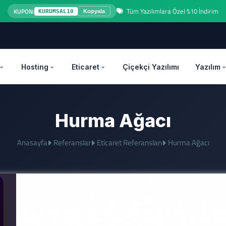
Tüm Yazılımlara Özel %10 İndirim
KUPON:
KURUMSAL10
Kopyala
OZEL
Hosting
Eticaret
Çiçekçi Yazılımı
Yazılım
Hurma Ağacı
Anasayfa
Referanslar
Eticaret Referansları
Hurma Ağacı