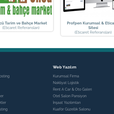
cü Tarim ve Bahçe Market
Profpen Kurumsal & Etica
(Eticaret Referansları)
Sitesi
(Eticaret Referansları)
g
Web Yazılım
osting
Kurumsal Firma
Nakliyat Lojistik
Rent A Car & Oto Galeri
ler
Otel Salon Pansiyon
tler
İnşaat Yazılımları
sting
Kuaför Güzellik Salonu