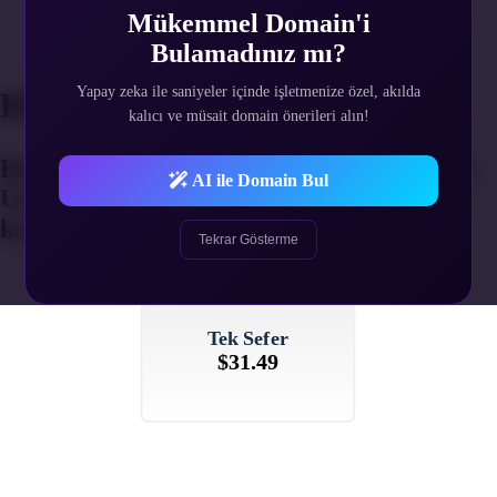
4
Mükemmel Domain'i
Ek Hizmetler
Bulamadınız mı?
5
Gerekli Bilgiler
Yapay zeka ile saniyeler içinde işletmenize özel, akılda
Hizmet Süresi Seçimi
kalıcı ve müsait domain önerileri alın!
Hizmetinizin yenilenme periyodunu seçin.
AI ile Domain Bul
Uzun süreli alımlarda indirim fırsatını
kaçırmayın.
Tekrar Gösterme
Tek Sefer
$31.49