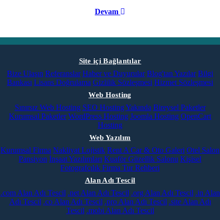
Devam
Site içi Bağlantılar
Bize Ulaşın
Referanslar
Haber ve Duyurular
Blog'tan Yazılar
Bilgi
Bankası
Lisans Doğrulama
Gizlilik Sözleşmesi
Hizmet Sözleşmesi
Web Hosting
Sınırsız Web Hosting
SEO Hosting
Yakında
Bireysel Paketler
Kurumsal Paketler
WordPress Hosting
Joomla Hosting
OpenCart
Hosting
Web Yazılım
Kurumsal Firma
Nakliyat Lojistik
Rent A Car & Oto Galeri
Otel Salon
Pansiyon
İnşaat Yazılımları
Kuaför Güzellik Salonu
Kişisel
Fotografçılık
Firma Tur Rehberi
Alan Adı Tescil
.com Alan Adı Tescil
.net Alan Adı Tescil
.org Alan Adı Tescil
.in Alan
Adı Tescil
.co Alan Adı Tescil
.pro Alan Adı Tescil
.site Alan Adı
Tescil
.mobi Alan Adı Tescil