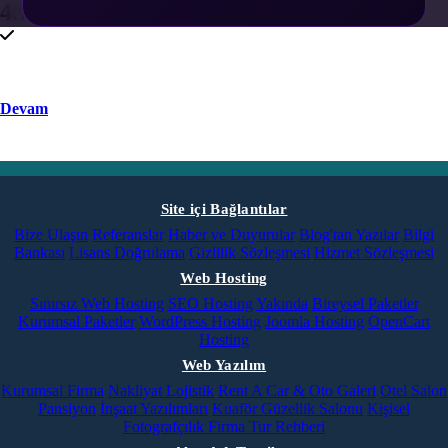
4.750 ₺
Devam
Site içi Bağlantılar
Bize Ulaşın
Referanslar
Haber ve Duyurular
Blog'tan Yazılar
Bilgi
Bankası
Lisans Doğrulama
Gizlilik Sözleşmesi
Hizmet Sözleşmesi
Web Hosting
Sınırsız Web Hosting
SEO Hosting
Yakında
Bireysel Paketler
Kurumsal Paketler
WordPress Hosting
Joomla Hosting
OpenCart
Hosting
Web Yazılım
Kurumsal Firma
Nakliyat Lojistik
Rent A Car & Oto Galeri
Otel Salon
Pansiyon
İnşaat Yazılımları
Kuaför Güzellik Salonu
Kişisel
Fotografçılık
Firma Tur Rehberi