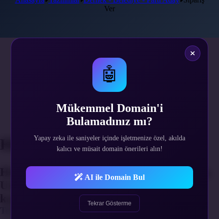
Ver
1
Hizmet Süresi
2
🤖
Alan Adı Belirle
3
Web Hosting Belirle
4
Mükemmel Domain'i
Ek Hizmetler
Bulamadınız mı?
5
Gerekli Bilgiler
Yapay zeka ile saniyeler içinde işletmenize özel, akılda
Hizmet Süresi Seçimi
kalıcı ve müsait domain önerileri alın!
Hizmetinizin yenilenme periyodunu seçin.
AI ile Domain Bul
Uzun süreli alımlarda indirim fırsatını
kaçırmayın.
Tekrar Gösterme
Tek Sefer