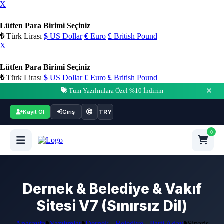
X
Lütfen Para Birimi Seçiniz
₺
Türk Lirası
$
US Dollar
€
Euro
£
British Pound
X
Lütfen Para Birimi Seçiniz
₺
Türk Lirası
$
US Dollar
€
Euro
£
British Pound
Tüm Yazılımlara Özel %10 İndirim
TRY
Kayıt Ol
Giriş
0
Dernek & Belediye & Vakıf
Sitesi V7 (Sınırsız Dil)
Anasayfa
Yazılımlar
Dernek - Belediye - Parti Aday
Sipariş