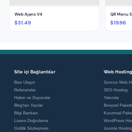
Web Ajans V4
QR Menu Sc
$31.49
$19.96
Site içi Bağlantılar
Web Hostin
Bize Ulaşın
Sınırsız Web H
Referanslar
SEO Hosting
Haber ve Duyurular
Yakında
Blog'tan Yazılar
Bireysel Paketl
Bilgi Bankası
Kurumsal Paket
Lisans Doğrulama
WordPress Hos
Gizlilik Sözleşmesi
Joomla Hostin