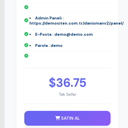
Admin Paneli :
https://demositen.com.tr/danismanv2/panel/
E-Posta : demo@demo.com
Parola : demo
$36.75
Tek Sefer
SATIN AL