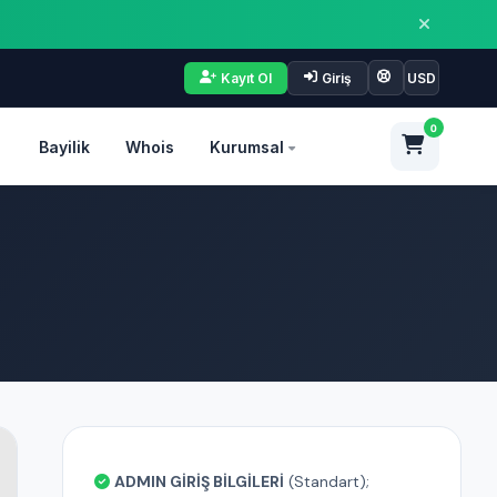
Kayıt Ol
Giriş
USD
0
Bayilik
Whois
Kurumsal
ADMIN GİRİŞ BİLGİLERİ
(Standart);