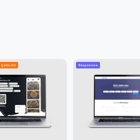
Çoklu Dil
Responsive