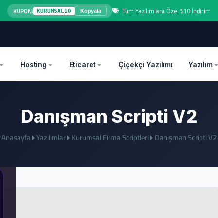
Tüm Yazılımlara Özel %10 İndirim
KUPON:
KURUMSAL10
Kopyala
OZEL
Hosting
Eticaret
Çiçekçi Yazılımı
Yazılım
Danışman Scripti V2
Anasayfa
Yazılımlar
Kurumsal Firma Scriptleri
Danışman Scripti V2