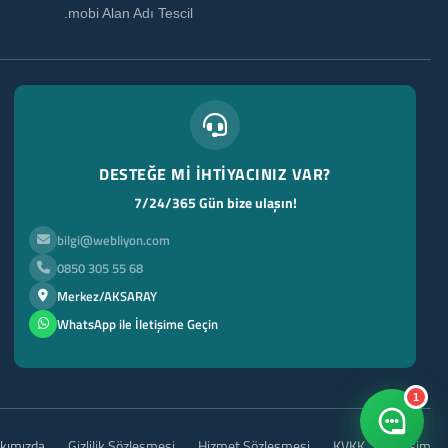
.mobi Alan Adı Tescil
DESTEĞE Mİ İHTİYACINIZ VAR?
7/24/365 Gün bize ulaşın!
bilgi@webliyon.com
0850 305 55 68
Merkez/AKSARAY
WhatsApp ile İletişime Geçin
1
kımızda
Gizlilik Sözleşmesi
Hizmet Sözleşmesi
KVKK
İletişim