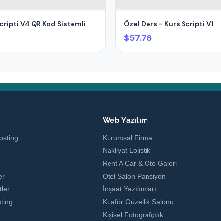
ripti V4 QR Kod Sistemli
Özel Ders - Kurs Scripti V1
$57.78
g
Web Yazılım
osting
Kurumsal Firma
Nakliyat Lojistik
Rent A Car & Oto Galeri
er
Otel Salon Pansiyon
ler
İnşaat Yazılımları
ting
Kuaför Güzellik Salonu
g
Kişisel Fotografçılık