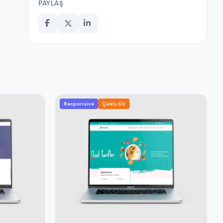
PAYLAŞ
Responsive
Çoklu Dil