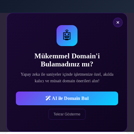
🤖
$52.42
Tek Sefer
Mükemmel Domain'i
Bulamadınız mı?
Yapay zeka ile saniyeler içinde işletmenize özel, akılda
SATIN AL
kalıcı ve müsait domain önerileri alın!
Demo Site
AI ile Domain Bul
Demo Admin
Tekrar Gösterme