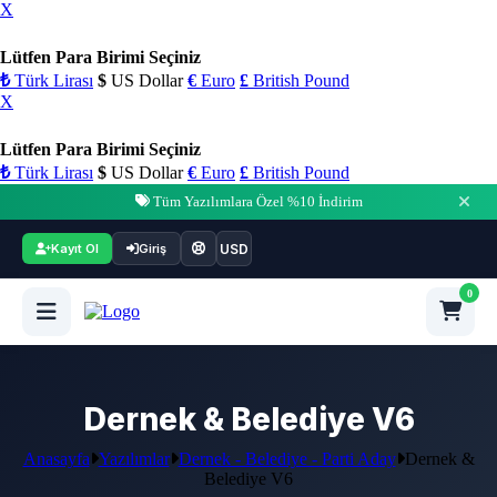
X
Lütfen Para Birimi Seçiniz
₺
Türk Lirası
$
US Dollar
€
Euro
£
British Pound
X
Lütfen Para Birimi Seçiniz
₺
Türk Lirası
$
US Dollar
€
Euro
£
British Pound
Tüm Yazılımlara Özel %10 İndirim
USD
Kayıt Ol
Giriş
0
Dernek & Belediye V6
Anasayfa
Yazılımlar
Dernek - Belediye - Parti Aday
Dernek &
Belediye V6