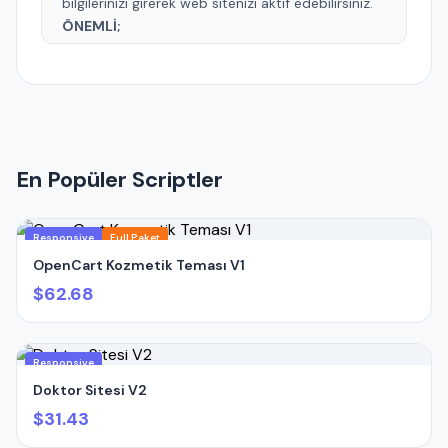
bilgilerinizi girerek web sitenizi aktif edebilirsiniz.
ÖNEMLİ;
Yazılımımız en düşük 7.2 PHP sürümü ile
çalışmaktadır.
Sunucunuzda güncel IONCUBE yüklü olmalıdır.
İletişim formları, SMTP bilgilerini girmediğiniz
taktirde çalışmaz.
ADMIN GİRİŞ BİLGİLERİ
(Standart);
En Popüler Scriptler
Admin Paneli : www.domainadiniz.com/panel
E-Posta : user
Parola : 1234
Responsive
Full Paket
OpenCart Kozmetik Teması V1
$62.68
Responsive
Doktor Sitesi V2
$31.43