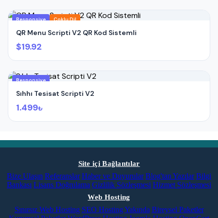
Responsive
Çoklu Dil
QR Menu Scripti V2 QR Kod Sistemli
$19.92
Responsive
Sıhhı Tesisat Scripti V2
1.499
₺
Site içi Bağlantılar
Bize Ulaşın
Referanslar
Haber ve Duyurular
Blog'tan Yazılar
Bilgi
Bankası
Lisans Doğrulama
Gizlilik Sözleşmesi
Hizmet Sözleşmesi
Web Hosting
Sınırsız Web Hosting
SEO Hosting
Yakında
Bireysel Paketler