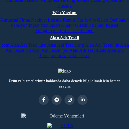
Kurumsal Paketler
WordPress Hosting
Joomla Hosting
OpenCart
Hosting
Web Yazılım
Kurumsal Firma
Nakliyat Lojistik
Rent A Car & Oto Galeri
Otel Salon
Pansiyon
İnşaat Yazılımları
Kuaför Güzellik Salonu
Kişisel
Fotografçılık
Firma Tur Rehberi
Alan Adı Tescil
.com Alan Adı Tescil
.net Alan Adı Tescil
.org Alan Adı Tescil
.in Alan
Adı Tescil
.co Alan Adı Tescil
.pro Alan Adı Tescil
.site Alan Adı
Tescil
.mobi Alan Adı Tescil
Ürün ve hizmetlerimiz hakkında daha detaylı bilgi almak için hemen
arayın.