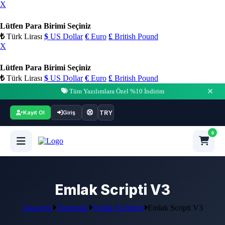
X
Lütfen Para Birimi Seçiniz
₺
Türk Lirası
$
US Dollar
€
Euro
£
British Pound
X
Lütfen Para Birimi Seçiniz
₺
Türk Lirası
$
US Dollar
€
Euro
£
British Pound
Tüm Yazılımlara Özel %10 İndirim
TRY
Kayıt Ol
Giriş
0
Emlak Scripti V3
Anasayfa
Yazılımlar
Emlak Scriptleri
Emlak Scripti V3