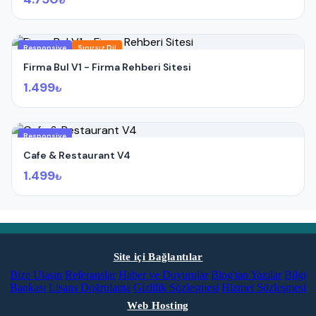
₺
Responsive
Sınırsız Dil
Firma Bul V1 - Firma Rehberi Sitesi
1.499
₺
Responsive
Cafe & Restaurant V4
1.499
₺
Site içi Bağlantılar
Bize Ulaşın
Referanslar
Haber ve Duyurular
Blog'tan Yazılar
Bilgi
Bankası
Lisans Doğrulama
Gizlilik Sözleşmesi
Hizmet Sözleşmesi
Web Hosting