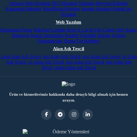
Sınırsız Web Hosting
SEO Hosting
Yakında
Bireysel Paketler
Kurumsal Paketler
WordPress Hosting
Joomla Hosting
OpenCart
Hosting
Web Yazılım
Kurumsal Firma
Nakliyat Lojistik
Rent A Car & Oto Galeri
Otel Salon
Pansiyon
İnşaat Yazılımları
Kuaför Güzellik Salonu
Kişisel
Fotografçılık
Firma Tur Rehberi
Alan Adı Tescil
.com Alan Adı Tescil
.net Alan Adı Tescil
.org Alan Adı Tescil
.in Alan
Adı Tescil
.co Alan Adı Tescil
.pro Alan Adı Tescil
.site Alan Adı
Tescil
.mobi Alan Adı Tescil
Ürün ve hizmetlerimiz hakkında daha detaylı bilgi almak için hemen
arayın.