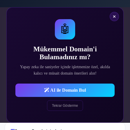
🤖
2.100
₺
Tek Sefer
Mükemmel Domain'i
Bulamadınız mı?
Yapay zeka ile saniyeler içinde işletmenize özel, akılda
SATIN AL
kalıcı ve müsait domain önerileri alın!
Demo Site
AI ile Domain Bul
Demo Admin
Tekrar Gösterme