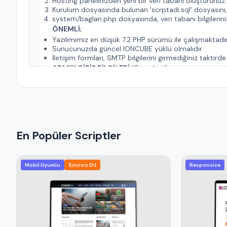
Hosting panelinizden yeni bir veri tabanı oluşturunuz.
Kurulum dosyasında bulunan 'scrptadi.sql' dosyasını,
system/baglan.php dosyasında, veri tabanı bilgilerinizi
ÖNEMLİ;
Yazılımımız en düşük 7.2 PHP sürümü ile çalışmaktadır
Sunucunuzda güncel IONCUBE yüklü olmalıdır.
İletişim formları, SMTP bilgilerini girmediğiniz taktird
ADMIN GİRİŞ BİLGİLERİ
(Standart);
Admin Paneli :
www.domainadiniz.com/panel
E-Posta :
demo@demo.com
Parola : demo
En Popüler Scriptler
Mobil Uyumlu
Sınırsız Dil
Responsive