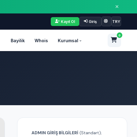
Kayıt Ol
Giriş
TRY
0
Bayilik
Whois
Kurumsal
ADMIN GİRİŞ BİLGİLERİ
(Standart);