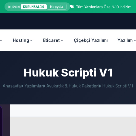
Tüm Yazılımlara Özel %10 İndirim
KUPON:
KURUMSAL10
Kopyala
OZEL
Hosting
Eticaret
Çiçekçi Yazılımı
Yazılım
Hukuk Scripti V1
Anasayfa
Yazılımlar
Avukatlık & Hukuk Paketleri
Hukuk Scripti V1