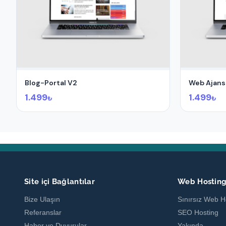
Blog-Portal V2
Web Ajans
1.499
1.499
₺
₺
Site içi Bağlantılar
Web Hostin
Bize Ulaşın
Sınırsız Web H
Referanslar
SEO Hosting
Haber ve Duyurular
Yakında