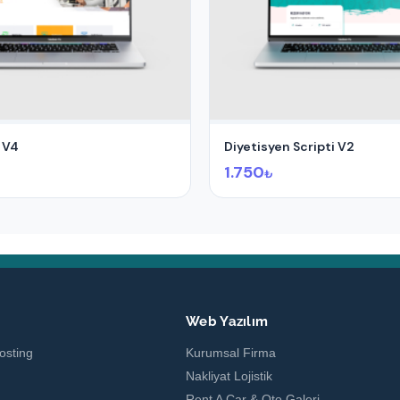
 V4
Diyetisyen Scripti V2
1.750
₺
g
Web Yazılım
osting
Kurumsal Firma
Nakliyat Lojistik
Rent A Car & Oto Galeri