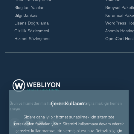
Blog'tan Yazılar
Bireysel Paketl
Bilgi Bankası
Kurumsal Paket
Lisans Doğrulama
WordPress Hos
Gizlilik Sözleşmesi
Joomla Hostin
Hizmet Sözleşmesi
OpenCart Host
Çerez Kullanımı
Ürün ve hizmetlerimiz hakkında daha detaylı bilgi almak için hemen
arayın.
Sizlere daha iyi bir hizmet sunabilmek için sitemizde
çerezlerden faydalanıyoruz. Sitemizi kullanmaya devam ederek
çerezleri kullanmamıza izin vermiş olursunuz. Detaylı bilgi için