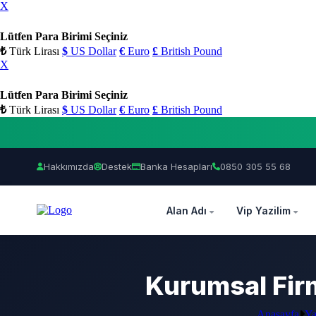
X
Lütfen Para Birimi Seçiniz
₺
Türk Lirası
$
US Dollar
€
Euro
£
British Pound
X
Lütfen Para Birimi Seçiniz
₺
Türk Lirası
$
US Dollar
€
Euro
£
British Pound
Hakkımızda
Destek
Banka Hesapları
0850 305 55 68
OZEL
Alan Adı
Vip Yazilim
Kurumsal Fi
Anasayfa
Ya