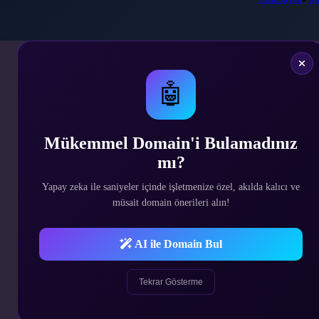
🤖
Yönetim Panelimizi İncelemek İstiyorsanız
TIKLA
Mükemmel Domain'i Bulamadınız
Admin Panel Giriş Bilgileri
mı?
Kullanıcı Adı: demo
Parola: demo
Yapay zeka ile saniyeler içinde işletmenize özel, akılda kalıcı ve
müsait domain önerileri alın!
.htcacess dosyasına bile php kodladık. :) Bu şekil
değiştirebilirsiniz.
AI ile Domain Bul
Başlıca Özellikler
Tekrar Gösterme
Responsive Mobil Uyumlu Tasarım. (Tablet ve Tele
Gelişmiş Yönetim Paneli Sayesinde Sitedeki Tüm Ala