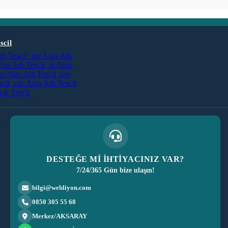
scil
dı Tescil
.net Alan Adı
lan Adı Tescil
.in Alan
co Alan Adı Tescil
.pro
cil
.site Alan Adı Tescil
dı Tescil
DESTEĞE Mİ İHTİYACINIZ VAR?
7/24/365 Gün bize ulaşın!
bilgi@webliyon.com
0850 305 55 68
Merkez/AKSARAY