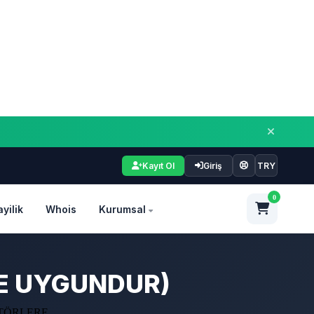
Kayıt Ol
Giriş
TRY
0
ayilik
Whois
Kurumsal
RE UYGUNDUR)
TÖRLERE ...