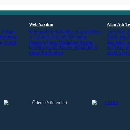
Web Yazılım
Alan Adı Te
Hosting
Kurumsal Firma
Nakliyat Lojistik
Rent
.com Alan A
Kurumsal
A Car & Oto Galeri
Otel Salon
Tescil
.org A
ng
Joomla
Pansiyon
İnşaat Yazılımları
Kuaför
Adı Tescil
.
g
Güzellik Salonu
Kişisel Fotografçılık
Alan Adı Tes
Firma Tur Rehberi
.mobi Alan A