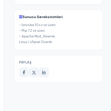
Sunucu Gereksinimleri
- Ioncube 10.x.x ve üzeri.
- Php 7.2 ve üzeri.
- Apache Mod_Rewrite
Linux / cPanel Önerilir.
PAYLAŞ