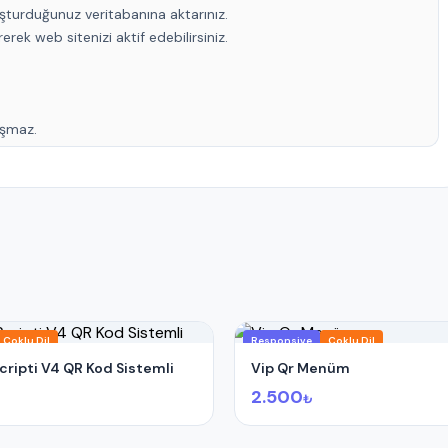
şturduğunuz veritabanına aktarınız.
rek web sitenizi aktif edebilirsiniz.
lışmaz.
Çoklu Dil
Responsive
Çoklu Dil
ripti V4 QR Kod Sistemli
Vip Qr Menüm
2.500
₺