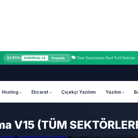
Tüm Yazılımlara Özel %10 İndirim
KUPON:
KURUMSAL10
Kopyala
Hosting
Eticaret
Çiçekçi Yazılımı
Yazılım
B
rma V15 (TÜM SEKTÖRLE
zılımlar
Kurumsal Firma Scriptleri
Kurumsal Firma V15 (TÜM SEK