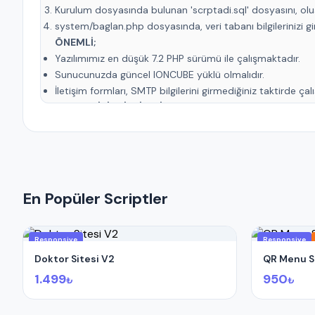
Kurulum dosyasında bulunan 'scrptadi.sql' dosyasını, olu
system/baglan.php dosyasında, veri tabanı bilgilerinizi gire
ÖNEMLİ;
Yazılımımız en düşük 7.2 PHP sürümü ile çalışmaktadır.
Sunucunuzda güncel IONCUBE yüklü olmalıdır.
İletişim formları, SMTP bilgilerini girmediğiniz taktirde ça
ADMIN GİRİŞ BİLGİLERİ
(Standart);
Admin Paneli : www.domainadiniz.com/yonetim
E-Posta : demo
Parola : demo
En Popüler Scriptler
Responsive
Responsive
Doktor Sitesi V2
QR Menu Sc
1.499
950
₺
₺