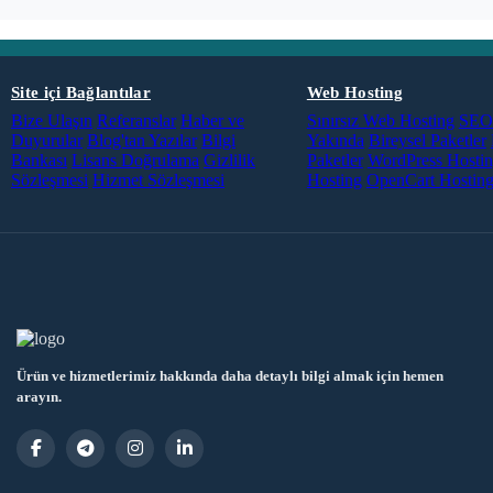
Site içi Bağlantılar
Web Hosting
Bize Ulaşın
Referanslar
Haber ve
Sınırsız Web Hosting
SEO 
Duyurular
Blog'tan Yazılar
Bilgi
Yakında
Bireysel Paketler
Bankası
Lisans Doğrulama
Gizlilik
Paketler
WordPress Hosti
Sözleşmesi
Hizmet Sözleşmesi
Hosting
OpenCart Hostin
Ürün ve hizmetlerimiz hakkında daha detaylı bilgi almak için hemen
arayın.