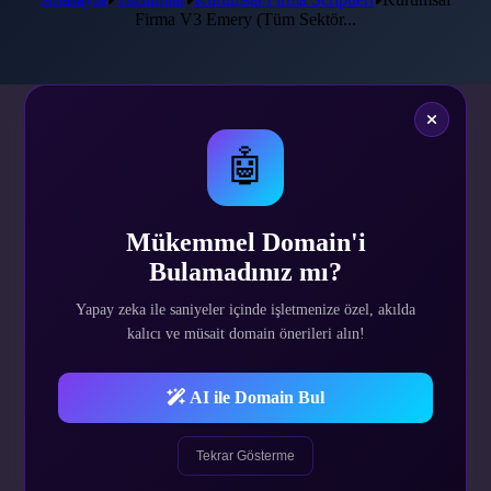
Firma V3 Emery (Tüm Sektör...
🤖
1.499
₺
Tek Sefer
Mükemmel Domain'i
Bulamadınız mı?
Yapay zeka ile saniyeler içinde işletmenize özel, akılda
SATIN AL
kalıcı ve müsait domain önerileri alın!
Demo Site
AI ile Domain Bul
Demo Admin
Tekrar Gösterme