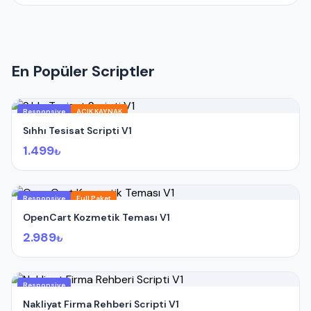
Sunucunuzda güncel IONCUBE yüklü olmalıdır.
İletişim formları, SMTP bilgilerini girmediğiniz
taktirde çalışmaz.
ADMIN GİRİŞ BİLGİLERİ
(Standart);
En Popüler Scriptler
Admin Paneli : www.domainadiniz.com/yonetim
E-Posta : demo
Parola : demo
Responsive
AÇIK KAYNAK
Sıhhı Tesisat Scripti V1
1.499
₺
Responsive
Full Paket
OpenCart Kozmetik Teması V1
2.989
₺
Responsive
Nakliyat Firma Rehberi Scripti V1