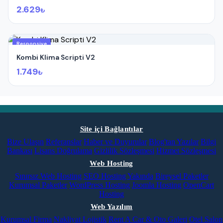
2.629
₺
Responsive
Kombi Klima Scripti V2
1.749
₺
Site içi Bağlantılar
Bize Ulaşın
Referanslar
Haber ve Duyurular
Blog'tan Yazılar
Bilgi
Bankası
Lisans Doğrulama
Gizlilik Sözleşmesi
Hizmet Sözleşmesi
Web Hosting
Sınırsız Web Hosting
SEO Hosting
Yakında
Bireysel Paketler
Kurumsal Paketler
WordPress Hosting
Joomla Hosting
OpenCart
Hosting
Web Yazılım
Kurumsal Firma
Nakliyat Lojistik
Rent A Car & Oto Galeri
Otel Salon