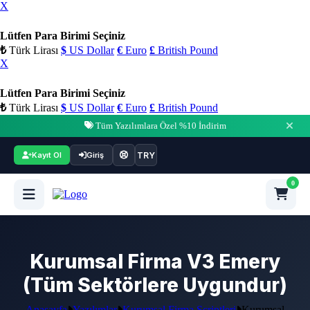
X
Lütfen Para Birimi Seçiniz
₺
Türk Lirası
$
US Dollar
€
Euro
£
British Pound
X
Lütfen Para Birimi Seçiniz
₺
Türk Lirası
$
US Dollar
€
Euro
£
British Pound
Tüm Yazılımlara Özel %10 İndirim
TRY
Kayıt Ol
Giriş
0
Kurumsal Firma V3 Emery
(Tüm Sektörlere Uygundur)
Anasayfa
Yazılımlar
Kurumsal Firma Scriptleri
Kurumsal