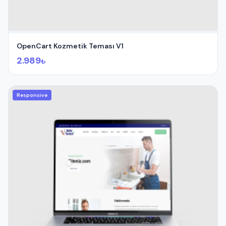
OpenCart Kozmetik Teması V1
2.989
₺
Responsive