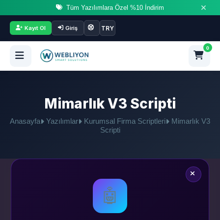
Tüm Yazılımlara Özel %10 İndirim
TRY
Kayıt Ol
Giriş
0
Mimarlık V3 Scripti
Anasayfa
Yazılımlar
Kurumsal Firma Scriptleri
Mimarlık V3
Scripti
🤖
2.500
₺