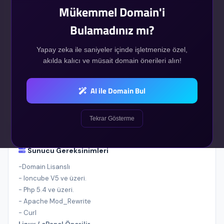
Tek Sefer
Mükemmel Domain'i
Bulamadınız mı?
SATIN AL
Yapay zeka ile saniyeler içinde işletmenize özel,
akılda kalıcı ve müsait domain önerileri alın!
Demo Site
AI ile Domain Bul
Demo Admin
Tekrar Gösterme
Sunucu Gereksinimleri
-Domain Lisanslı
- Ioncube V5 ve üzeri.
- Php 5.4 ve üzeri.
- Apache Mod_Rewrite
- Curl