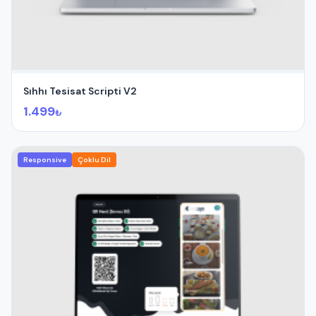
Sıhhı Tesisat Scripti V2
1.499
₺
Responsive
Çoklu Dil