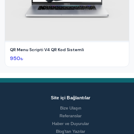
QR Menu Scripti V4 QR Kod Sistemli
950
₺
Site içi Bağlantılar
Bize Ulaşın
Referanslar
Haber ve Duyurular
Blog'tan Yazılar