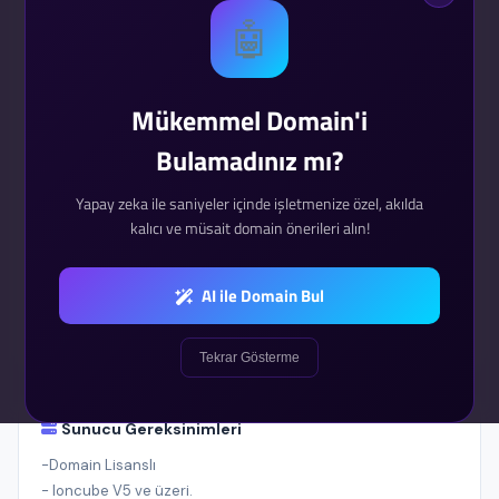
🤖
3.200
₺
Tek Sefer
Mükemmel Domain'i
Bulamadınız mı?
SATIN AL
Yapay zeka ile saniyeler içinde işletmenize özel, akılda
kalıcı ve müsait domain önerileri alın!
Demo Site
AI ile Domain Bul
Demo Admin
Tekrar Gösterme
Sunucu Gereksinimleri
-Domain Lisanslı
- Ioncube V5 ve üzeri.