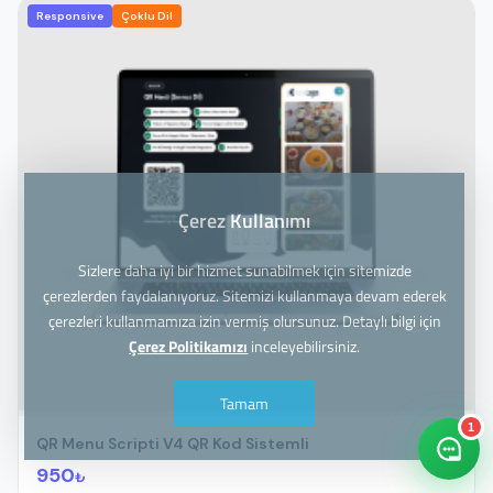
Responsive
Çoklu Dil
Çerez Kullanımı
Sizlere daha iyi bir hizmet sunabilmek için sitemizde
çerezlerden faydalanıyoruz. Sitemizi kullanmaya devam ederek
çerezleri kullanmamıza izin vermiş olursunuz. Detaylı bilgi için
Çerez Politikamızı
inceleyebilirsiniz.
Tamam
1
QR Menu Scripti V4 QR Kod Sistemli
950
₺