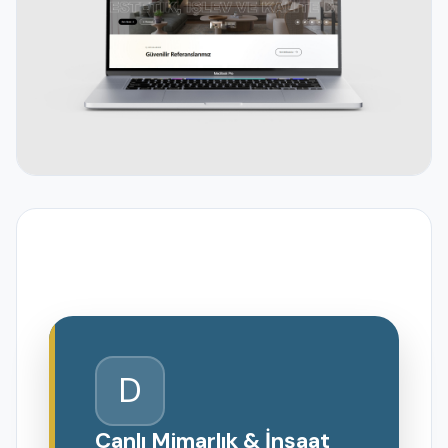
D
Canlı Mimarlık & İnşaat