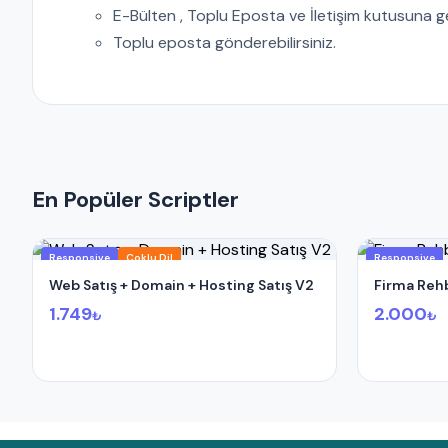
E-Bülten , Toplu Eposta ve İletişim kutusuna g
Toplu eposta gönderebilirsiniz.
En Popüler Scriptler
Responsive
Çoklu Dil
Responsive
Web Satış + Domain + Hosting Satış V2
Firma Rehb
1.749
2.000
₺
₺