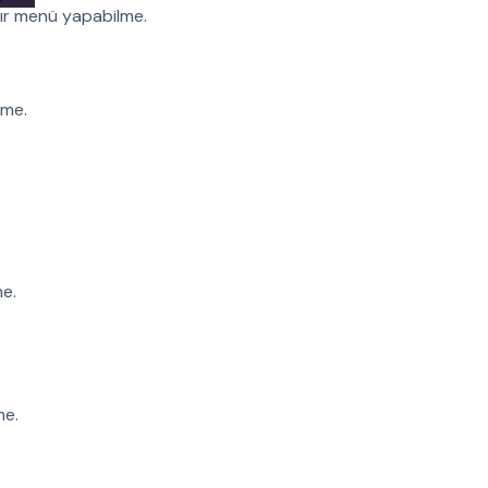
ılır menü yapabilme.
lme.
me.
me.