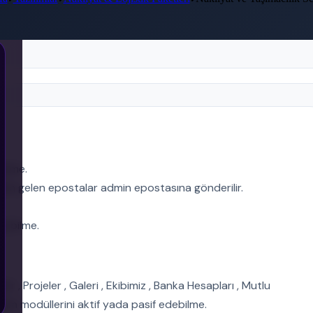
bilme.
ndan gelen epostalar admin epostasına gönderilir.
yebilme.
r , Projeler , Galeri , Ekibimiz , Banka Hesapları , Mutlu
letişim modüllerini aktif yada pasif edebilme.