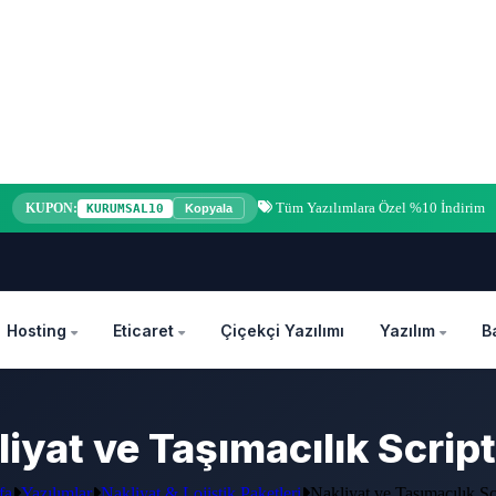
Tüm Yazılımlara Özel %10 İndirim
KUPON:
KURUMSAL10
Kopyala
Hosting
Eticaret
Çiçekçi Yazılımı
Yazılım
B
iyat ve Taşımacılık Scrip
fa
Yazılımlar
Nakliyat & Lojistik Paketleri
Nakliyat ve Taşımacılık Sc