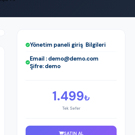
Yönetim paneli giriş Bilgileri
Email : demo@demo.com
Şifre: demo
1.499
₺
Tek Sefer
SATIN AL