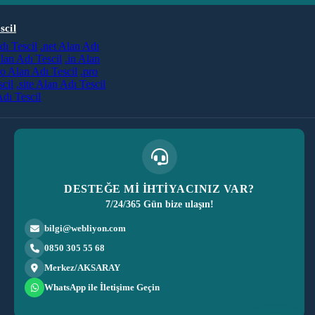
scil
dı Tescil
.net Alan Adı
lan Adı Tescil
.in Alan
co Alan Adı Tescil
.pro
cil
.site Alan Adı Tescil
dı Tescil
DESTEĞE Mİ İHTİYACINIZ VAR?
7/24/365 Gün bize ulaşın!
bilgi@webliyon.com
0850 305 55 68
Merkez/AKSARAY
WhatsApp ile İletişime Geçin