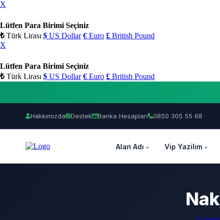
X
Lütfen Para Birimi Seçiniz
₺
Türk Lirası
$
US Dollar
€
Euro
£
British Pound
X
Lütfen Para Birimi Seçiniz
₺
Türk Lirası
$
US Dollar
€
Euro
£
British Pound
Hakkımızda
Destek
Banka Hesapları
0850 305 55 68
OZEL
Alan Adı
Vip Yazilim
Nakl
Anasay