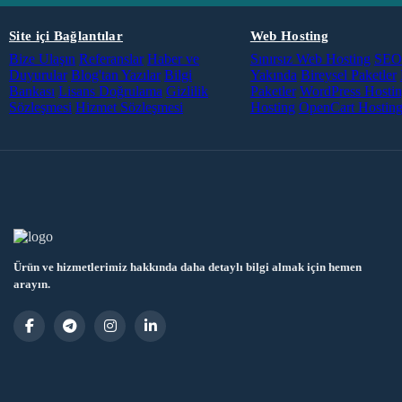
Site içi Bağlantılar
Web Hosting
Bize Ulaşın
Referanslar
Haber ve
Sınırsız Web Hosting
SEO 
Duyurular
Blog'tan Yazılar
Bilgi
Yakında
Bireysel Paketler
Bankası
Lisans Doğrulama
Gizlilik
Paketler
WordPress Hosti
Sözleşmesi
Hizmet Sözleşmesi
Hosting
OpenCart Hostin
Ürün ve hizmetlerimiz hakkında daha detaylı bilgi almak için hemen
arayın.