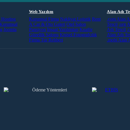
Web Yazılım
Alan Adı Te
Hosting
Kurumsal Firma
Nakliyat Lojistik
Rent
.com Alan A
Kurumsal
A Car & Oto Galeri
Otel Salon
Tescil
.org A
ng
Joomla
Pansiyon
İnşaat Yazılımları
Kuaför
Adı Tescil
.
g
Güzellik Salonu
Kişisel Fotografçılık
Alan Adı Tes
Firma Tur Rehberi
.mobi Alan A