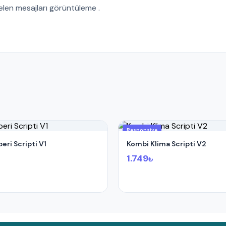
elen mesajları görüntüleme .
Responsive
eri Scripti V1
Kombi Klima Scripti V2
1.749
₺