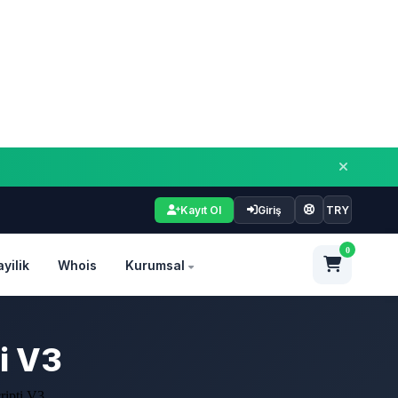
Kayıt Ol
Giriş
TRY
0
ayilik
Whois
Kurumsal
ti V3
ripti V3