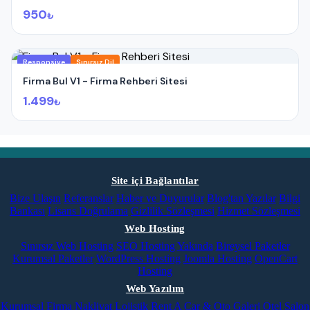
950
₺
Responsive
Sınırsız Dil
Firma Bul V1 - Firma Rehberi Sitesi
1.499
₺
Site içi Bağlantılar
Bize Ulaşın
Referanslar
Haber ve Duyurular
Blog'tan Yazılar
Bilgi
Bankası
Lisans Doğrulama
Gizlilik Sözleşmesi
Hizmet Sözleşmesi
Web Hosting
Sınırsız Web Hosting
SEO Hosting
Yakında
Bireysel Paketler
Kurumsal Paketler
WordPress Hosting
Joomla Hosting
OpenCart
Hosting
Web Yazılım
Kurumsal Firma
Nakliyat Lojistik
Rent A Car & Oto Galeri
Otel Salon