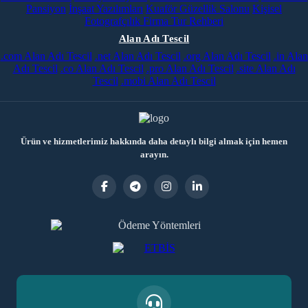
Pansiyon
İnşaat Yazılımları
Kuaför Güzellik Salonu
Kişisel
Fotografçılık
Firma Tur Rehberi
Alan Adı Tescil
.com Alan Adı Tescil
.net Alan Adı Tescil
.org Alan Adı Tescil
.in Alan
Adı Tescil
.co Alan Adı Tescil
.pro Alan Adı Tescil
.site Alan Adı
Tescil
.mobi Alan Adı Tescil
Ürün ve hizmetlerimiz hakkında daha detaylı bilgi almak için hemen
arayın.