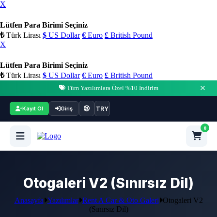
X
Lütfen Para Birimi Seçiniz
₺
Türk Lirası
$
US Dollar
€
Euro
£
British Pound
X
Lütfen Para Birimi Seçiniz
₺
Türk Lirası
$
US Dollar
€
Euro
£
British Pound
Tüm Yazılımlara Özel %10 İndirim
TRY
Kayıt Ol
Giriş
0
Otogaleri V2 (Sınırsız Dil)
Anasayfa
Yazılımlar
Rent A Car & Oto Galeri
Otogaleri V2
(Sınırsız Dil)