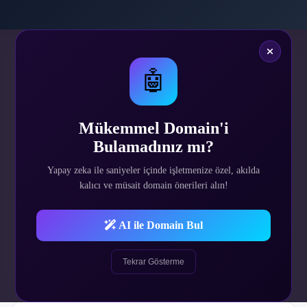
🤖
2.249
₺
Tek Sefer
Mükemmel Domain'i
Bulamadınız mı?
Yapay zeka ile saniyeler içinde işletmenize özel, akılda
SATIN AL
kalıcı ve müsait domain önerileri alın!
Demo Site
AI ile Domain Bul
Demo Admin
Tekrar Gösterme