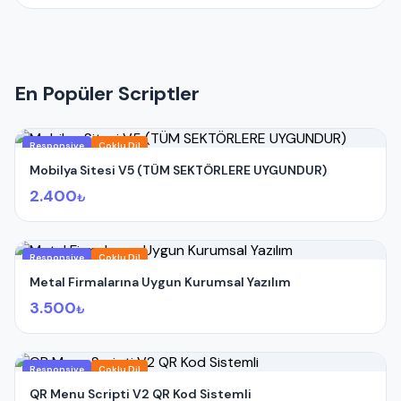
Sunucunuzda güncel IONCUBE yüklü olmalıdır.
İletişim formları, SMTP bilgilerini girmediğiniz
taktirde çalışmaz.
ADMIN GİRİŞ BİLGİLERİ
(Standart);
En Popüler Scriptler
Admin Paneli : www.siteadi.com/admin
E-Posta : demo
Parola : 123456
Responsive
Çoklu Dil
Mobilya Sitesi V5 (TÜM SEKTÖRLERE UYGUNDUR)
2.400
₺
Responsive
Çoklu Dil
Metal Firmalarına Uygun Kurumsal Yazılım
3.500
₺
Responsive
Çoklu Dil
QR Menu Scripti V2 QR Kod Sistemli