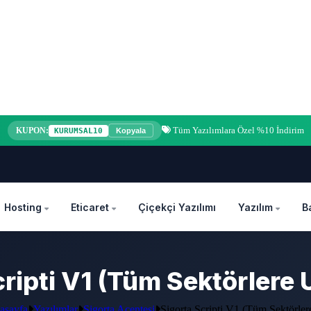
Tüm Yazılımlara Özel %10 İndirim
KUPON:
KURUMSAL10
Kopyala
Hosting
Eticaret
Çiçekçi Yazılımı
Yazılım
B
cripti V1 (Tüm Sektörlere
asayfa
Yazılımlar
Sigorta Acentesi
Sigorta Scripti V1 (Tüm Sektörlere