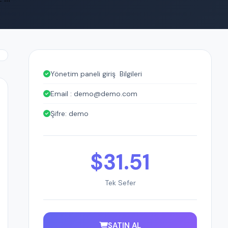
Yönetim paneli giriş Bilgileri
Email : demo@demo.com
Şifre: demo
$31.51
Tek Sefer
SATIN AL