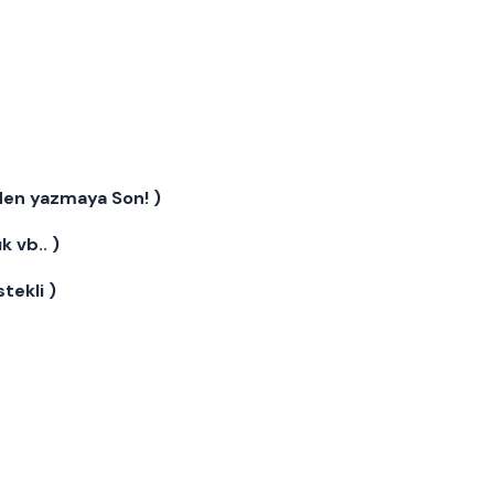
rden yazmaya Son! )
k vb.. )
tekli )