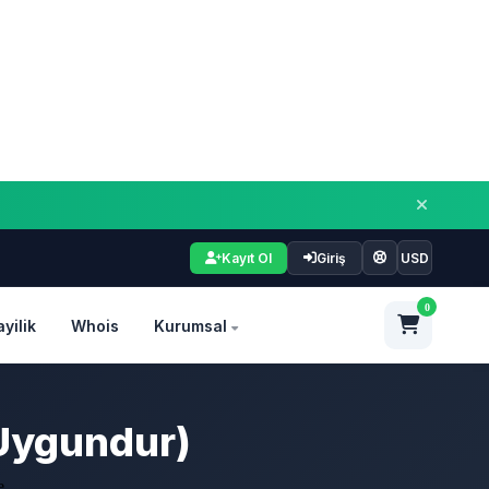
Kayıt Ol
Giriş
USD
0
ayilik
Whois
Kurumsal
 Uygundur)
 ...