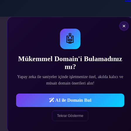
🤖
Sigorta Sektöründe Hizmet Veren Tüm Firmalara H
Mükemmel Domain'i Bulamadınız
Web Sitenizi Oluşturabilirsiniz.
mı?
Sigorta SCRİPTİ v1
Yapay zeka ile saniyeler içinde işletmenize özel, akılda kalıcı ve
Web Sitesi Özellikleri ve Açıklamaları
müsait domain önerileri alın!
Yönetim paneli giriş Bilgileri
Email : demo@demo.com
Şifre: demo
AI ile Domain Bul
Tekrar Gösterme
Sınırsız Sayfalama
-- Her sayfaya özel banner