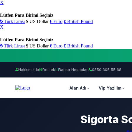
X
Lütfen Para Birimi Seçiniz
₺
Türk Lirası
$
US Dollar
€
Euro
£
British Pound
X
Lütfen Para Birimi Seçiniz
₺
Türk Lirası
$
US Dollar
€
Euro
£
British Pound
Hakkımızda
Destek
Banka Hesapları
0850 305 55 68
OZEL
Alan Adı
Vip Yazilim
Sigorta S
An