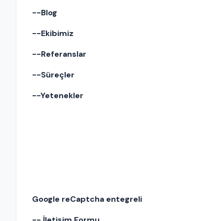
--Blog
--Ekibimiz
--Referanslar
--Süreçler
--Yetenekler
Google reCaptcha entegreli
-- İletişim Formu