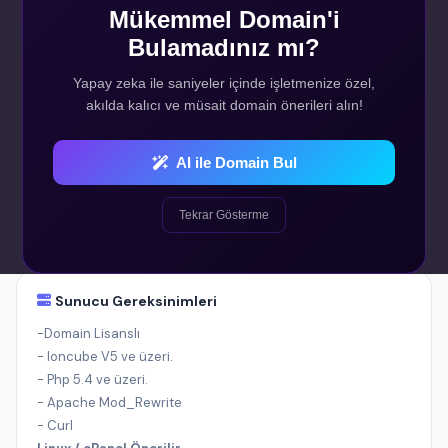
Tek Sefer
Mükemmel Domain'i
Bulamadınız mı?
Yapay zeka ile saniyeler içinde işletmenize özel,
SATIN AL
akılda kalıcı ve müsait domain önerileri alın!
Demo Site
AI ile Domain Bul
Demo Admin
Tekrar Gösterme
Sunucu Gereksinimleri
-Domain Lisanslı
- Ioncube V5 ve üzeri.
- Php 5.4 ve üzeri.
- Apache Mod_Rewrite
- Curl