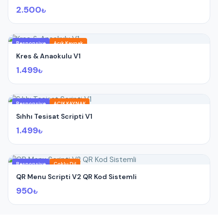
2.500
₺
Responsive
Açık Kaynak
Kres & Anaokulu V1
1.499
₺
Responsive
AÇIK KAYNAK
Sıhhı Tesisat Scripti V1
1.499
₺
Responsive
Çoklu Dil
QR Menu Scripti V2 QR Kod Sistemli
950
₺