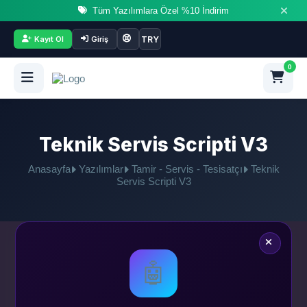
Tüm Yazılımlara Özel %10 İndirim
TRY
Kayıt Ol
Giriş
0
Teknik Servis Scripti V3
Anasayfa
Yazılımlar
Tamir - Servis - Tesisatçı
Teknik
Servis Scripti V3
🤖
1.499
₺