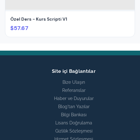
Özel Ders - Kurs Scripti V1
$57.67
Site içi Bağlantılar
Bize Ulaşın
Referanslar
Haber ve Duyurular
Blog'tan Yazılar
Bilgi Bankası
Lisans Doğrulama
Gizlilik Sözleşmesi
Hizmet Sözleşmesi