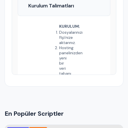
Kurulum Talimatları
KURULUM;
Dosyalarınızı
ftp'nize
aktarınız.
Hosting
panelinizden
yeni
bir
veri
tabanı
oluşturunuz.
Kurulum
dosyasında
bulunan
'scriptadi.sql'
dosyasını,
oluşturduğunuz
En Popüler Scriptler
veritabanına
aktarınız.
system/baglan.php