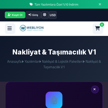
Tüm Yazılımlara Özel %10 İndirim
USD
Kayıt Ol
Giriş
0
Nakliyat & Taşımacılık V1
Anasayfa
Yazılımlar
Nakliyat & Lojistik Paketleri
Nakliyat &
Taşımacılık V1
🤖
$31.43