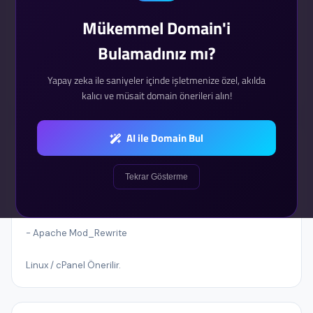
Tek Sefer
Mükemmel Domain'i
Bulamadınız mı?
SATIN AL
Yapay zeka ile saniyeler içinde işletmenize özel, akılda
kalıcı ve müsait domain önerileri alın!
AI ile Domain Bul
Sunucu Gereksinimleri
- Ioncube 10.x.x ve üzeri.
Tekrar Gösterme
- Php 7.2 ve üzeri.
- Apache Mod_Rewrite
Linux / cPanel Önerilir.