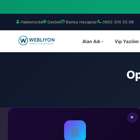
Hakkımızda
Destek
Banka Hesapları
0850 305 55 68
Alan Adı
Vip Yazilim
Op
🤖