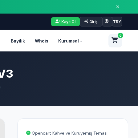
Kayıt Ol
Giriş
TRY
0
Bayilik
Whois
Kurumsal
 V3
3
Opencart Kahve ve Kuruyemiş Teması