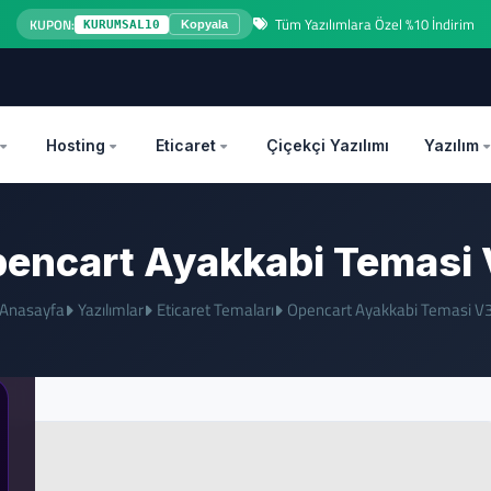
Tüm Yazılımlara Özel %10 İndirim
KUPON:
KURUMSAL10
Kopyala
OZEL
Hosting
Eticaret
Çiçekçi Yazılımı
Yazılım
encart Ayakkabi Temasi
Anasayfa
Yazılımlar
Eticaret Temaları
Opencart Ayakkabi Temasi V